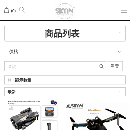
avoidance16
(
0
)
電
池
商品列表
價格
重置
顯示數量
最新