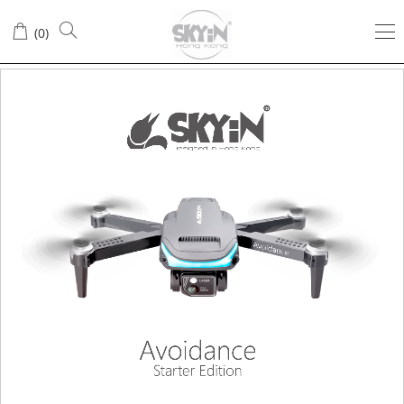
(
0
)