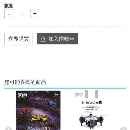
數量
-
+
您可能喜歡的商品
Fol