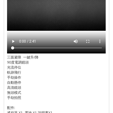
三面避障 一鍵升/降
90度電調鏡頭
光流停位
軌跡飛行
手劫操作
自動懸停
高清鏡頭
無頭模式
手劫拍照
配件:
遙控器 X1 電池 X1 說明書X1