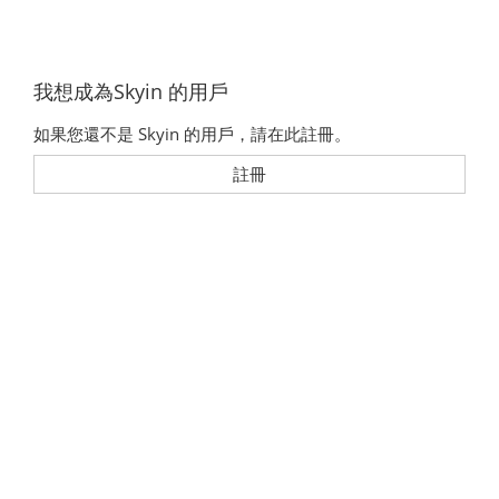
我想成為Skyin 的用戶
如果您還不是 Skyin 的用戶，請在此註冊。
註冊